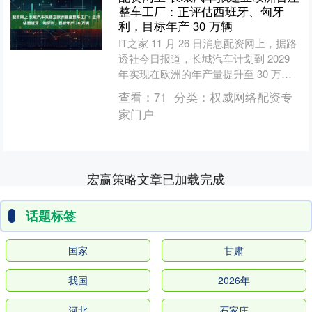
整车工厂：正评估西班牙、匈牙
利，目标年产 30 万辆
IT之家 11 月 26 日消息配资网上，据路
透社今日报道，长城汽车计划到 2029
年实现在欧洲的年产量提升至 30 万
辆，并正加速确定当地首座整车工厂的
查看：
71
分类：
权威网络配资专
落地....
家门户
宏赢策略文章已加载完成
话题标签
国家
甘肃
我国
2026年
河北
石家庄