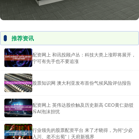
推荐资讯
配资网上 和讯投顾卢丛：科技大类上涨即将展开，
宁可有先手也不要追涨
股票知识网 澳大利亚发布首份气候风险评估报告
配资网上 英伟达股价触及历史新高 CEO黄仁勋驳
斥AI泡沫担忧
行业领先的股票配资平台 来了才晓得，为何“少必
入川、老不出蜀”｜天府新视界