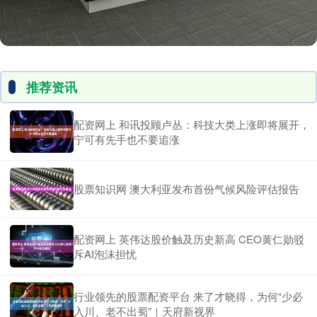
推荐资讯
配资网上 和讯投顾卢丛：科技大类上涨即将展开，
宁可有先手也不要追涨
股票知识网 澳大利亚发布首份气候风险评估报告
配资网上 英伟达股价触及历史新高 CEO黄仁勋驳
斥AI泡沫担忧
行业领先的股票配资平台 来了才晓得，为何“少必
入川、老不出蜀”｜天府新视界